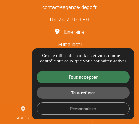
contact@agence-idego.fr
04 74 72 59 89
Itinéraire
Guide local
Ce site utilise des cookies et vous donne le
Informations complémentaires
contrôle sur ceux que vous souhaitez activer
Mentions légales
Tout accepter
Politique de confidentialité
Tout refuser
Gestion des cookies
Personnaliser
place
mail
call
ACCÈS
CONTACT
TEL