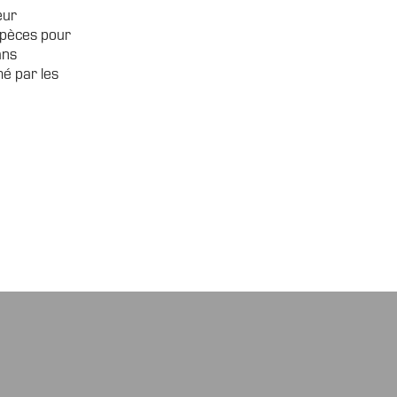
eur
espèces pour
ans
é par les