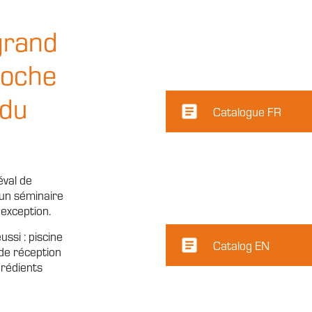
grand
roche
 du
article
Catalogue FR
éval de
 un séminaire
’exception.
ssi : piscine
article
Catalog EN
de réception
grédients