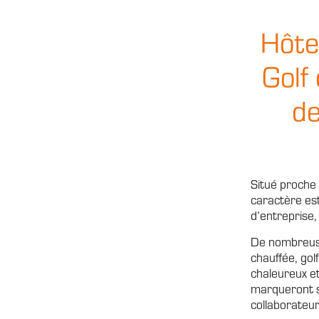
Hôte
Golf
de
Situé proche
caractère est
d’entreprise,
De nombreuses
chauffée, gol
chaleureux e
marqueront s
collaborateur