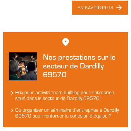
EN SAVOIR PLUS
Nos prestations sur le
secteur de Dardilly
69570
Prix pour activité team building pour entreprise
situé dans le secteur de Dardilly 69570
Où organiser un séminaire d’entreprise à Dardilly
69570 pour renforcer la cohésion d’équipe ?