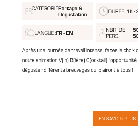
CATÉGORIE
Partage &
DURÉE :
1h - 
:
Dégustation
NBR. DE
50
LANGUE :
FR - EN
PERS. :
5
Après une journée de travail intense, faites le choix 
notre animation V(in) B(ière) C(ocktail) l'opportunité
déguster différents breuvages qui plairont à tous !
EN SAVOIR PLUS