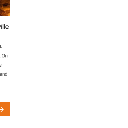
lle
t
. On
e
rand