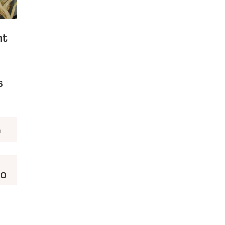
nt
s
h
50