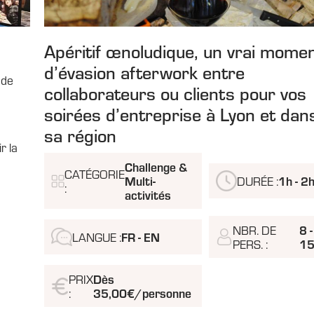
Apéritif œnoludique, un vrai mome
d’évasion afterwork entre
 de
collaborateurs ou clients pour vos
soirées d’entreprise à Lyon et dan
sa région
r la
Challenge &
CATÉGORIE
Multi-
DURÉE :
1h - 2
:
activités
NBR. DE
8 -
LANGUE :
FR - EN
PERS. :
1
PRIX
Dès
:
35,00€/personne