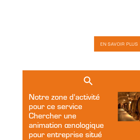
EN SAVOIR PLUS
Notre zone d'activité
pour ce service
Chercher une
animation œnologique
pour entreprise situé