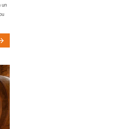
n un
 ou