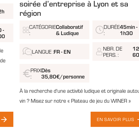
soirée d’entreprise à Lyon et sa
région
2h
CATÉGORIE
Collaboratif
DURÉE
45min -
 -
:
& Ludique
:
1h30
00
NBR. DE
12
de
LANGUE :
FR - EN
PERS. :
6
 de
PRIX
Dès
:
35,80€/personne
À la recherche d'une activité ludique et originale auto
vin ? Misez sur notre « Plateau de jeu du WINER »
EN SAVOIR PLUS