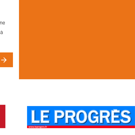
une
 à