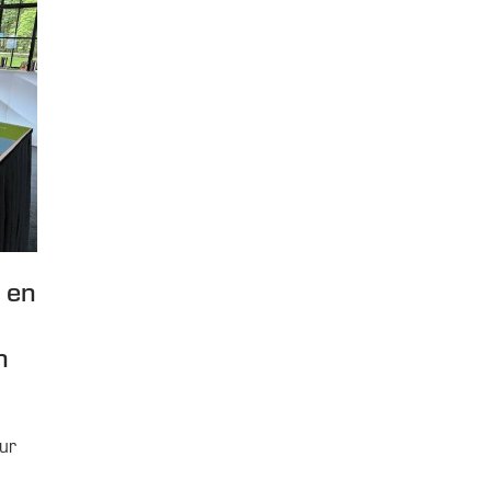
s en
n
our