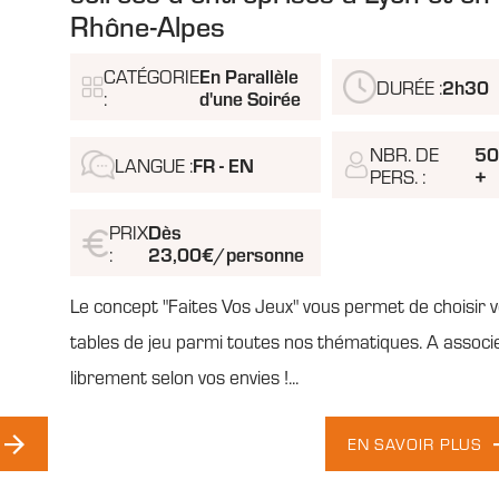
Rhône-Alpes
En Parallèle
CATÉGORIE
2h30
DURÉE :
d'une Soirée
:
50
NBR. DE
FR - EN
LANGUE :
+
PERS. :
Dès
PRIX
23,00€/personne
:
Le concept "Faites Vos Jeux" vous permet de choisir 
tables de jeu parmi toutes nos thématiques. A associ
librement selon vos envies !...
EN SAVOIR PLUS