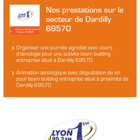
Nos prestations sur le
secteur de Dardilly
69570
Organiser une journée vignoble avec cours
d'œnologie pour une activité team building
entreprise situé à Dardilly 69570
Animation œnologique avec dégustation de vin
pour team building entreprise situé à proximité de
Dardilly 69570