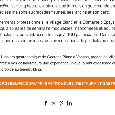
urd'hui sur cinq hectares, offrant une immersion gourmande en
c ses maisons aux façades fleuries, ses jardins et son parc.
ements professionnels, le Village Blanc et le Domaine d’Epeys
qu'à six salles de séminaire modulables, insonorisées et équi
hnologies, pouvant accueillir jusqu'à 400 participants. Ces es
l pour des conférences, des présentations de produits ou des 
 l'univers gastronomique de Georges Blanc à Vonnas, proche de Vill
frez à vos collaborateurs une expérience unique, alliant excellence cu
propice au teambuilding.
RGESBLANC.COM/FR/GASTRONOMIE/RESTAURANT-GASTR