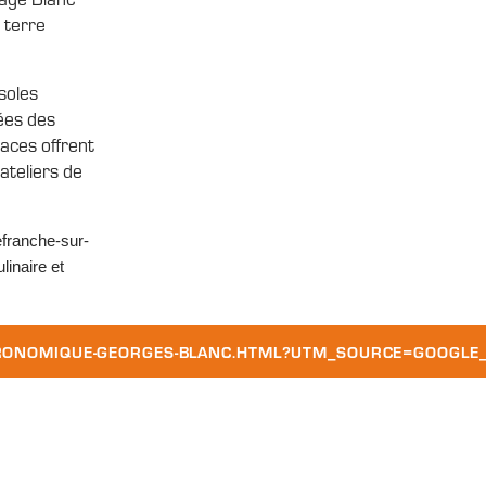
 terre
soles
pées des
paces offrent
ateliers de
efranche-sur-
linaire et
ONOMIQUE-GEORGES-BLANC.HTML?UTM_SOURCE=GOOGLE