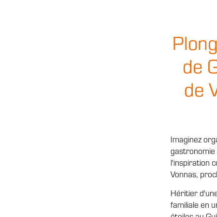
Plong
de 
de 
Imaginez orga
gastronomie d
l'inspiration
Vonnas, proc
Héritier d'u
familiale en 
étoiles au Gui