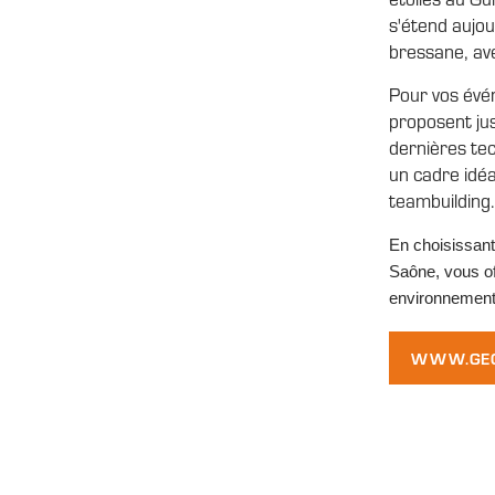
s'étend aujo
bressane, ave
Pour vos évén
proposent jus
dernières tec
un cadre idéa
teambuilding.
En choisissant
Saône, vous of
environnement 
WWW.GEO