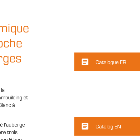
omique
oche
rges
article
Catalogue FR
 la
ambuilding et
Blanc à
é l'auberge
article
Catalog EN
re trois
llage Blanc