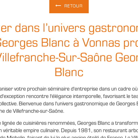
RETOUR
er dans l’univers gastron
Georges Blanc à Vonnas pr
Villefranche-Sur-Saône Geo
Blanc
niser votre prochain séminaire d'entreprise dans un cadre où
'exception rencontre l'élégance intemporelle, favorisant le te
 collective. Bienvenue dans l'univers gastronomique de Georges 
he de Villefranche-sur-Saône.
ne lignée de cuisinières renommées, Georges Blanc a transform
un véritable empire culinaire. Depuis 1981, son restaurant arbo
de Michelin, faisant de lui le plus ancien étoilé de France. Le Vi