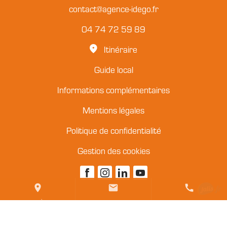
contact@agence-idego.fr
04 74 72 59 89
Itinéraire
Guide local
Informations complémentaires
Mentions légales
Politique de confidentialité
Gestion des cookies
place
mail
call
ACCÈS
CONTACT
TEL