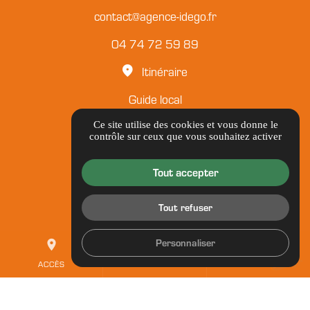
contact@agence-idego.fr
04 74 72 59 89
Itinéraire
Guide local
Informations complémentaires
Ce site utilise des cookies et vous donne le
contrôle sur ceux que vous souhaitez activer
Mentions légales
Tout accepter
Politique de confidentialité
Tout refuser
Gestion des cookies
Personnaliser
place
mail
call
ACCÈS
CONTACT
TEL