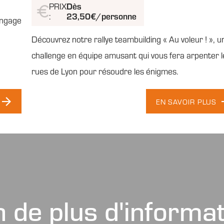
PRIX
Dès
:
23,50€/personne
langage
Découvrez notre rallye teambuilding « Au voleur ! », u
challenge en équipe amusant qui vous fera arpenter l
rues de Lyon pour résoudre les énigmes.
EN SAVOIR PLUS
 de plus d'informa