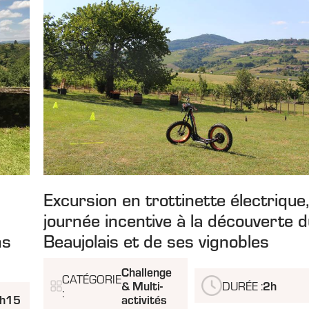
Excursion en trottinette électrique
journée incentive à la découverte 
ns
Beaujolais et de ses vignobles
Challenge
CATÉGORIE
& Multi-
DURÉE :
2h
:
1h15
activités