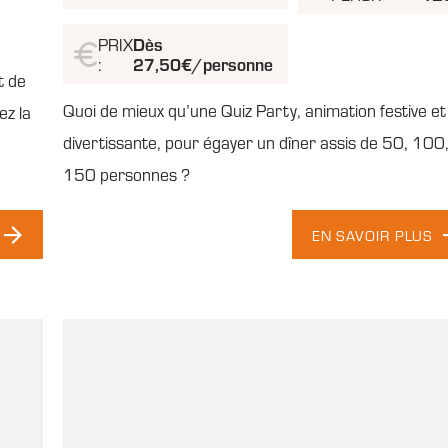
PRIX
Dès
:
27,50€/personne
t de
Quoi de mieux qu’une Quiz Party, animation festive et
ez la
divertissante, pour égayer un dîner assis de 50, 100
150 personnes ?
EN SAVOIR PLUS