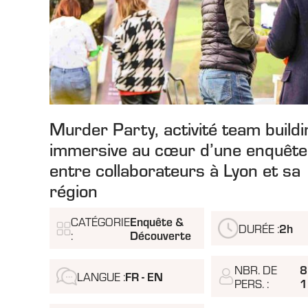
Murder Party, activité team buildi
immersive au cœur d’une enquête
entre collaborateurs à Lyon et sa
région
CATÉGORIE
Enquête &
DURÉE :
2h
:
Découverte
NBR. DE
8
LANGUE :
FR - EN
PERS. :
1