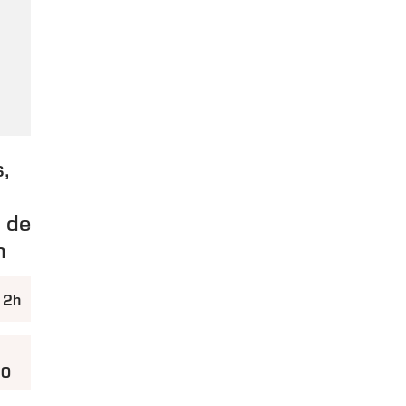
s,
s de
n
 2h
50