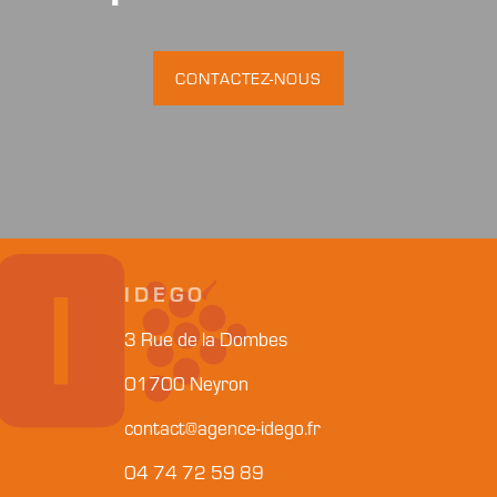
CONTACTEZ-NOUS
IDEGO
3 Rue de la Dombes
01700 Neyron
contact@agence-idego.fr
04 74 72 59 89