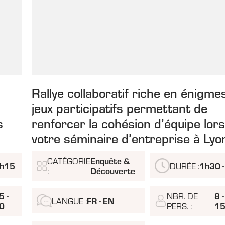
Rallye collaboratif riche en énigme
jeux participatifs permettant de
s
renforcer la cohésion d’équipe lor
votre séminaire d’entreprise à Lyo
CATÉGORIE
Enquête &
1h15
DURÉE :
1h30 -
:
Découverte
5 -
NBR. DE
8 -
LANGUE :
FR - EN
0
PERS. :
1