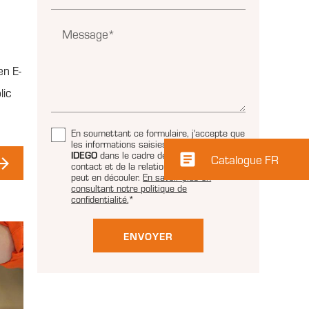
Message*
en E-
lic
En soumettant ce formulaire, j'accepte que
les informations saisies soient traitées par
IDEGO
dans le cadre de ma demande de
article
Catalogue FR
contact et de la relation commerciale qui
peut en découler.
En savoir plus en
consultant notre politique de
confidentialité.
*