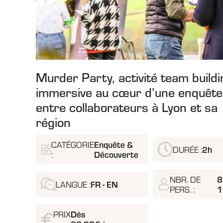
Murder Party, activité team buildi
immersive au cœur d’une enquête
entre collaborateurs à Lyon et sa
région
Enquête &
CATÉGORIE
2h
DURÉE :
Découverte
:
8
NBR. DE
FR - EN
LANGUE :
1
PERS. :
Dès
PRIX