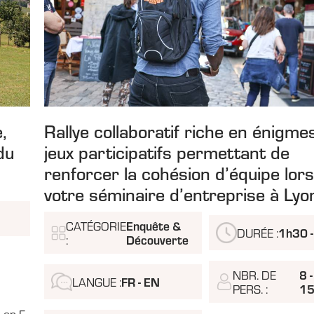
,
Rallye collaboratif riche en énigme
du
jeux participatifs permettant de
renforcer la cohésion d’équipe lor
votre séminaire d’entreprise à Lyo
Enquête &
CATÉGORIE
1h30 -
DURÉE :
Découverte
:
8 -
NBR. DE
FR - EN
LANGUE :
1
PERS. :