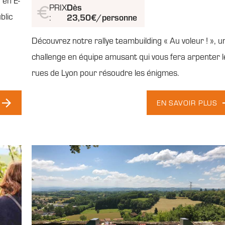
 en E-
Dès
PRIX
blic
23,50€/personne
:
Découvrez notre rallye teambuilding « Au voleur ! », u
challenge en équipe amusant qui vous fera arpenter l
rues de Lyon pour résoudre les énigmes.
EN SAVOIR PLUS