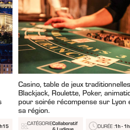
Casino, table de jeux traditionnelles
Blackjack, Roulette, Poker, animati
s
pour soirée récompense sur Lyon 
sa région.
Collaboratif
CATÉGORIE
1h15
1h - 1
DURÉE :
& Ludique
: