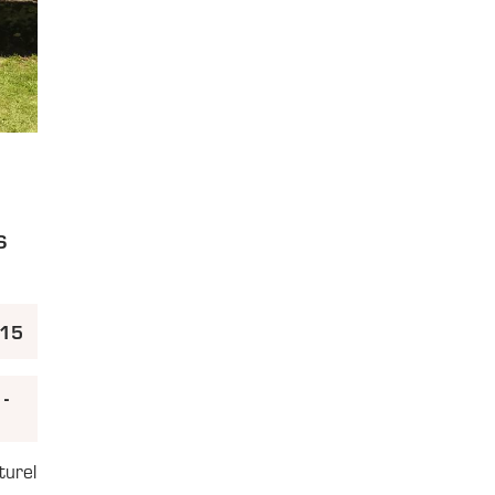
s
h15
 -
0
turel