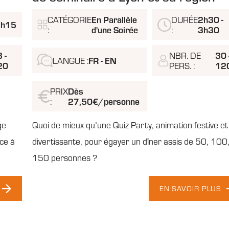
CATÉGORIE
En Parallèle
DURÉE
2h30 -
1h15
:
d'une Soirée
:
3h30
8 -
NBR. DE
30 
LANGUE :
FR - EN
20
PERS. :
12
PRIX
Dès
:
27,50€/personne
ge
Quoi de mieux qu’une Quiz Party, animation festive et
ce à
divertissante, pour égayer un dîner assis de 50, 100
150 personnes ?
EN SAVOIR PLUS