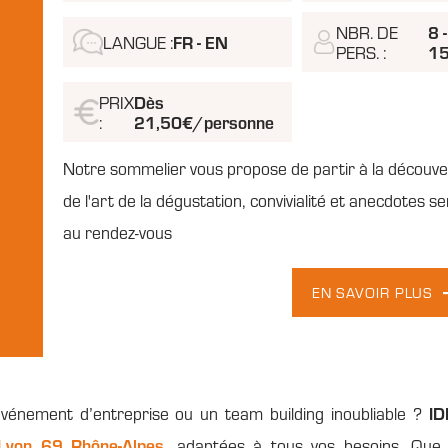
NBR. DE
8 -
LANGUE :
FR - EN
PERS. :
1
PRIX
Dès
:
21,50€/personne
Notre sommelier vous propose de partir à la découv
de l'art de la dégustation, convivialité et anecdotes s
au rendez-vous
EN SAVOIR PLUS
vénement d’entreprise ou un team building inoubliable ?
I
 Lyon 69 Rhône-Alpes
, adaptées à tous vos besoins. Que