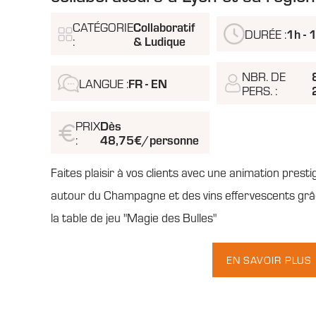
CATÉGORIE
Collaboratif
DURÉE :
1h - 
:
& Ludique
NBR. DE
LANGUE :
FR - EN
PERS. :
PRIX
Dès
:
48,75€/personne
Faites plaisir à vos clients avec une animation presti
autour du Champagne et des vins effervescents grâ
la table de jeu "Magie des Bulles"
EN SAVOIR PLUS